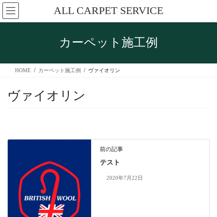
コ
ナ
ALL CARPET SERVICE
ン
ビ
テ
ゲ
ン
ー
カーペット施工例
ツ
シ
へ
ョ
ス
ン
HOME
カーペット施工例
ヴァイオリン
キ
に
ッ
移
ヴァイオリン
プ
動
前の記事
テスト
2020年7月22日